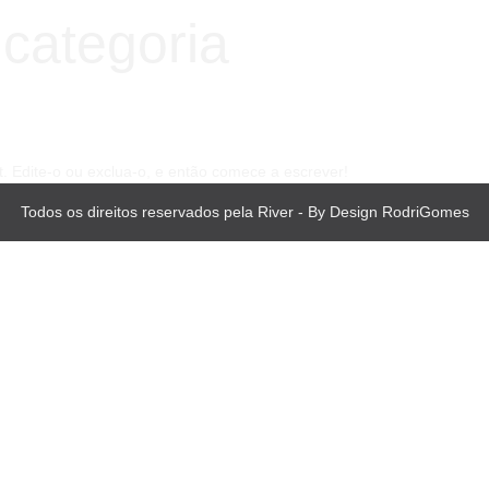
categoria
. Edite-o ou exclua-o, e então comece a escrever!
Todos os direitos reservados pela River - By Design RodriGomes