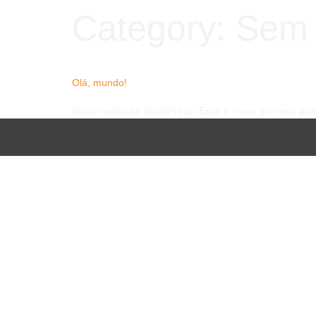
Category:
Sem 
Olá, mundo!
Boas-vindas ao WordPress. Esse é o seu primeiro post